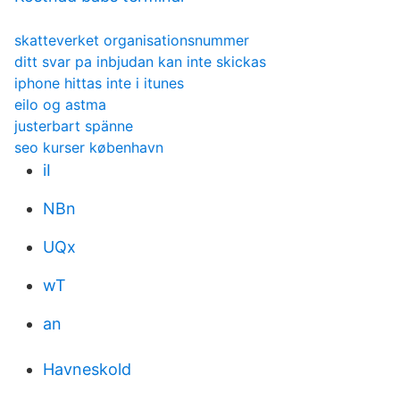
skatteverket organisationsnummer
ditt svar pa inbjudan kan inte skickas
iphone hittas inte i itunes
eilo og astma
justerbart spänne
seo kurser københavn
iI
NBn
UQx
wT
an
Havneskold