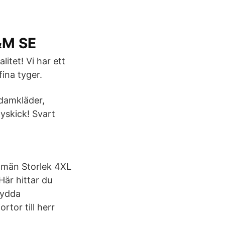
H&M SE
itet! Vi har ett
ina tyger.
, damkläder,
nyskick! Svart
r män Storlek 4XL
Här hittar du
sydda
ortor till herr