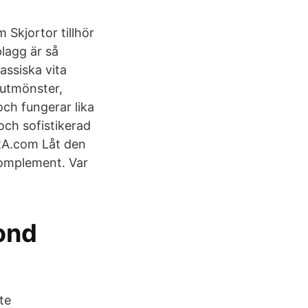
 Skjortor tillhör
lagg är så
assiska vita
 rutmönster,
och fungerar lika
 och sofistikerad
ARA.com Låt den
komplement. Var
cond
te