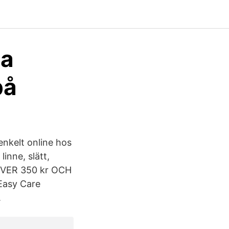
la
på
enkelt online hos
inne, slätt,
 ÖVER 350 kr OCH
 Easy Care
.