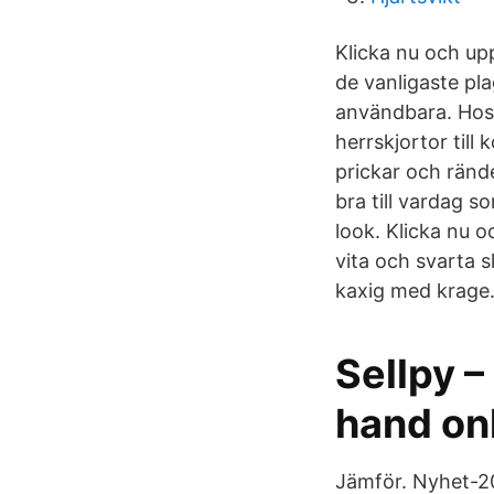
Klicka nu och upp
de vanligaste pl
användbara. Hos o
herrskjortor till
prickar och rände
bra till vardag s
look. Klicka nu 
vita och svarta 
kaxig med krage
Sellpy –
hand onl
Jämför. Nyhet-2