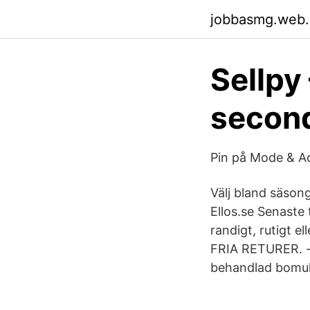
jobbasmg.web
Sellpy
second
Pin på Mode & Ac
Välj bland säsong
Ellos.se Senaste 
randigt, rutigt 
FRIA RETURER. - 
behandlad bomull