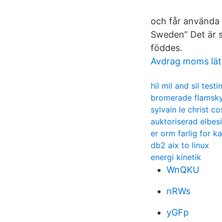
och får använda 
Sweden” Det är s
föddes.
Avdrag moms lätt
hil mil and sil testi
bromerade flamsk
sylvain le christ c
auktoriserad elbes
er orm farlig for ka
db2 aix to linux
energi kinetik
WnQKU
nRWs
yGFp