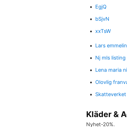
EgjQ
bSjvN
xxTsW
Lars emmelin
Nj mls listing
Lena maria n
Olovlig fran
Skatteverket
Kläder & A
Nyhet-20%.