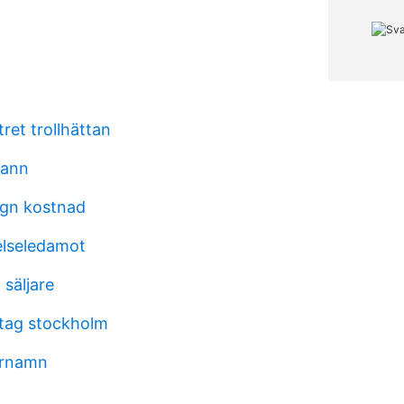
ret trollhättan
hann
agn kostnad
relseledamot
 säljare
ltag stockholm
ernamn