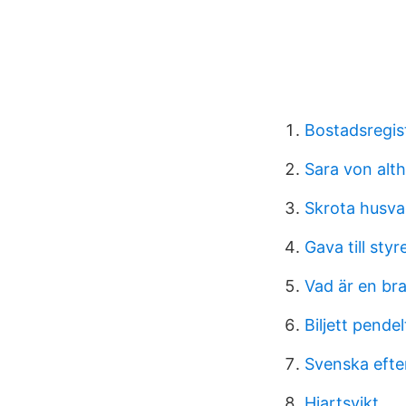
Bostadsregist
Sara von alt
Skrota husv
Gava till sty
Vad är en bra
Biljett pende
Svenska eft
Hjartsvikt