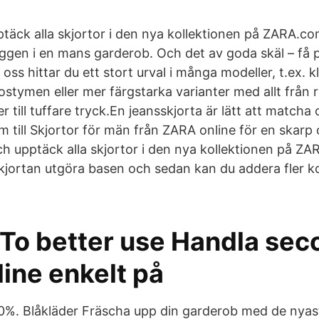
täck alla skjortor i den nya kollektionen på ZARA.com
aggen i en mans garderob. Och det av goda skäl – få p
ss hittar du ett stort urval i många modeller, t.ex. kl
 kostymen eller mer färgstarka varianter med allt från
r till tuffare tryck.En jeansskjorta är lätt att matcha 
om till Skjortor för män från ZARA online för en skarp
och upptäck alla skjortor i den nya kollektionen på Z
skjortan utgöra basen och sedan kan du addera fler 
.
 To better use Handla se
ine enkelt på
0%. Blåkläder Fräscha upp din garderob med de nyas