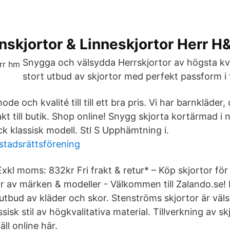
inskjortor & Linneskjortor Herr 
Snygga och välsydda Herrskjortor av högsta kval
stort utbud av skjortor med perfekt passform i f
de och kvalité till till ett bra pris. Vi har barnkläder
rakt till butik. Shop online! Snygg skjorta kortärmad i 
ck klassisk modell. Stl S Upphämtning i.
ostadsrättsförening
Exkl moms: 832kr Fri frakt & retur* – Köp skjortor fö
r av märken & modeller - Välkommen till Zalando.se! 
 utbud av kläder och skor. Stenströms skjortor är väl
ssisk stil av högkvalitativa material. Tillverkning av skj
ll online här.