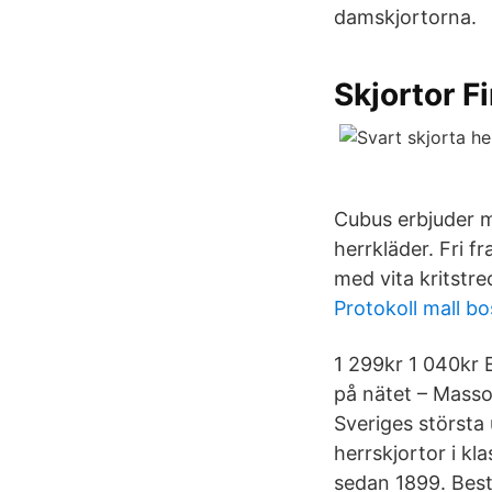
damskjortorna.
Skjortor F
Cubus erbjuder mo
herrkläder. Fri f
med vita kritstre
Protokoll mall b
1 299kr 1 040kr 
på nätet – Masso
Sveriges största
herrskjortor i kla
sedan 1899. Bestä