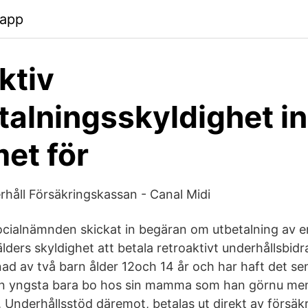
.app
ktiv
talningsskyldighet i
et för
rhåll Försäkringskassan - Canal Midi
 socialnämnden skickat in begäran om utbetalning av
lders skyldighet att betala retroaktivt underhållsbidr
 av två barn ålder 12och 14 år och har haft det se
en yngsta bara bo hos sin mamma som han görnu men
 Underhållsstöd däremot, betalas ut direkt av försäkr