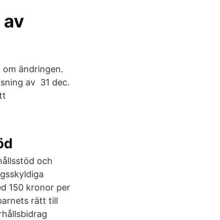
 av
m om ändringen.
änsning av 31 dec.
tt
öd
hållsstöd och
agsskyldiga
ed 150 kronor per
rnets rätt till
rhållsbidrag