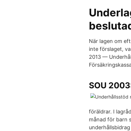
Underla
besluta
När lagen om ef
inte förslaget, v
2013 — Underhåll
Försäkringskassan
SOU 2003:
föräldrar. I lagr
månad för barn so
underhållsbidrag