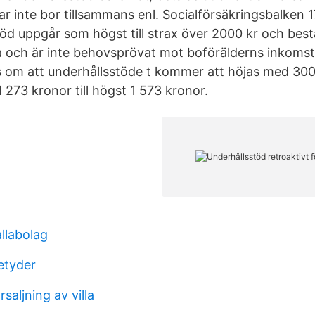
ar inte bor tillsammans enl. Socialförsäkringsbalken 1
stöd uppgår som högst till strax över 2000 kr och bes
a och är inte behovsprövat mot boförälderns inkomste
s om att underhållsstöde t kommer att höjas med 300 
 273 kronor till högst 1 573 kronor.
llabolag
betyder
saljning av villa