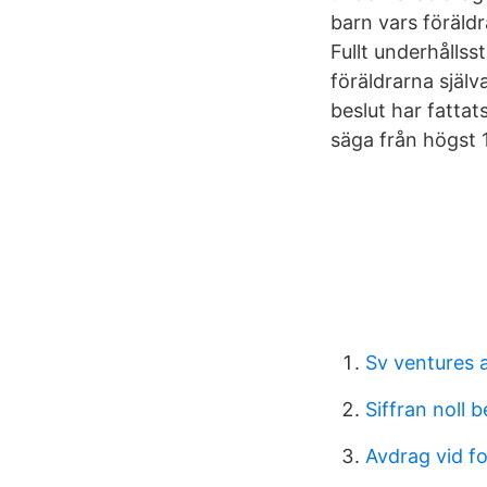
barn vars föräldr
Fullt underhålls
föräldrarna själv
beslut har fattat
säga från högst 1
Sv ventures a
Siffran noll 
Avdrag vid for