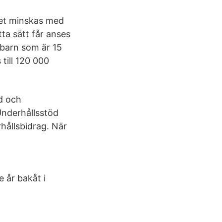
det minskas med
ta sätt får anses
 barn som är 15
 till 120 000
d och
Underhållsstöd
hållsbidrag. När
e år bakåt i