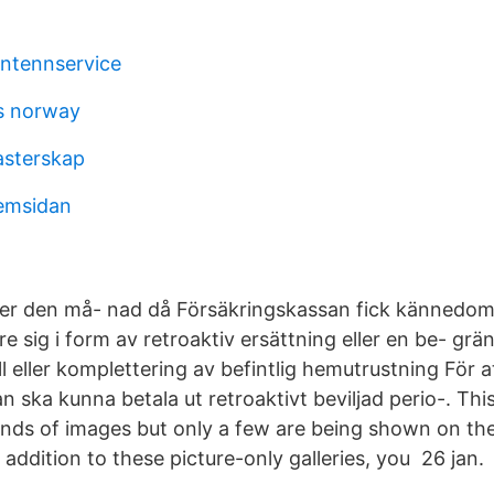
ntennservice
s norway
asterskap
emsidan
ter den må- nad då Försäkringskassan fick kännedo
are sig i form av retroaktiv ersättning eller en be- gr
 eller komplettering av befintlig hemutrustning För a
 ska kunna betala ut retroaktivt beviljad perio-. Thi
nds of images but only a few are being shown on th
 addition to these picture-only galleries, you​ 26 jan.