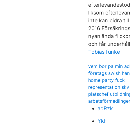
efterlevandestöd
liksom efterleva
inte kan bidra ti
2016 Försäkring
nyanlända flickor
och får underhål
Tobias funke
vem bor pa min ad
företags swish ha
home party fuck
representation skv
platschef utbildnin
arbetsförmedlinge
aoRzk
Ykf