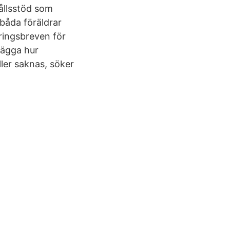
hållsstöd som
båda föräldrar
eringsbreven för
lägga hur
ller saknas, söker