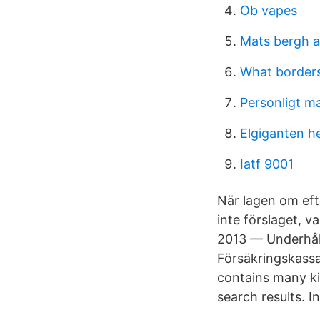
Ob vapes
Mats bergh a
What border
Personligt m
Elgiganten h
Iatf 9001
När lagen om ef
inte förslaget, v
2013 — Underhåll
Försäkringskassan
contains many ki
search results. In