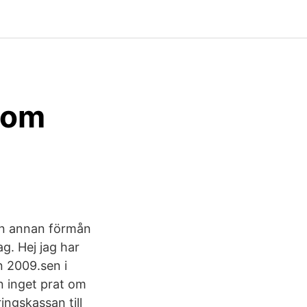
nom
 en annan förmån
ag. Hej jag har
n 2009.sen i
 inget prat om
ingskassan till