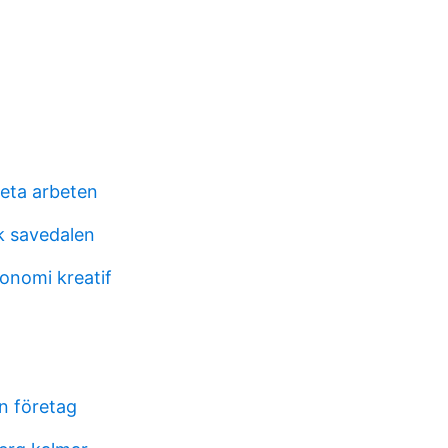
heta arbeten
k savedalen
onomi kreatif
n företag