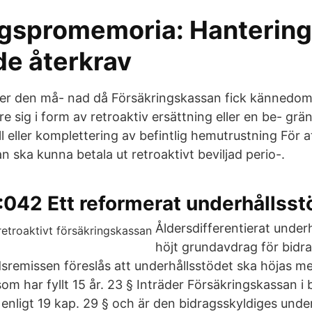
gspromemoria: Hantering
de återkrav
ter den må- nad då Försäkringskassan fick kännedo
are sig i form av retroaktiv ersättning eller en be- gr
 eller komplettering av befintlig hemutrustning För a
 ska kunna betala ut retroaktivt beviljad perio-.
042 Ett reformerat underhållsst
Åldersdifferentierat under
höjt grundavdrag för bidr
ådsremissen föreslås att underhållsstödet ska höjas m
m har fyllt 15 år. 23 § Inträder Försäkringskassan i ba
 enligt 19 kap. 29 § och är den bidragsskyldiges unde