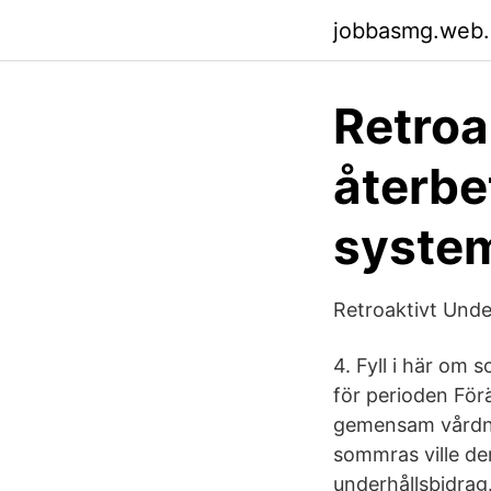
jobbasmg.web
Retroa
återbe
system
Retroaktivt Unde
4. Fyll i här om
för perioden Förä
gemensam vårdnad
sommras ville d
underhållsbidrag.