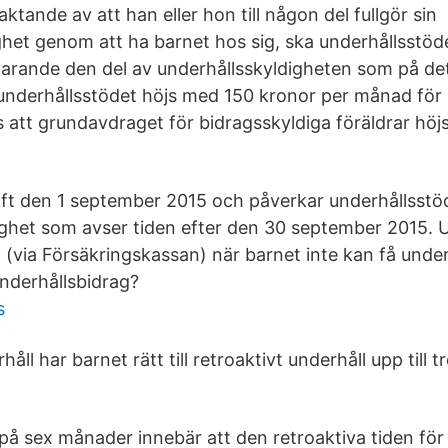
aktande av att han eller hon till någon del fullgör sin
ghet genom att ha barnet hos sig, ska underhållsstö
arande den del av underhållsskyldigheten som på det
 underhållsstödet höjs med 150 kronor per månad för
els att grundavdraget för bidragsskyldiga föräldrar höjs
raft den 1 september 2015 och påverkar underhållsstö
ighet som avser tiden efter den 30 september 2015. 
 (via Försäkringskassan) när barnet inte kan få under
nderhållsbidrag?
s
håll har barnet rätt till retroaktivt underhåll upp till tr
 på sex månader innebär att den retroaktiva tiden för