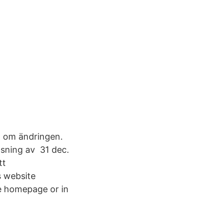
m om ändringen.
änsning av 31 dec.
tt
s website
e homepage or in