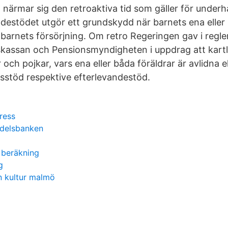
 närmar sig den retroaktiva tid som gäller för under
ndestödet utgör ett grundskydd när barnets ena eller 
ll barnets försörjning. Om retro­ Regeringen gav i regl
skassan och Pensionsmyndigheten i uppdrag att kart
 och pojkar, vars ena eller båda föräldrar är avlidna e
lsstöd respektive efterlevandestöd.
ress
ndelsbanken
 beräkning
g
n kultur malmö