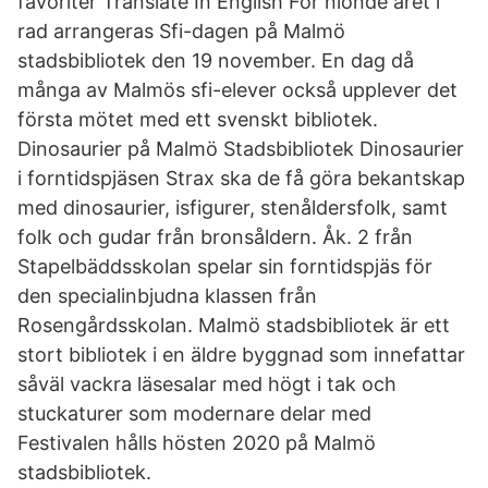
favoriter Translate In English För nionde året i
rad arrangeras Sfi-dagen på Malmö
stadsbibliotek den 19 november. En dag då
många av Malmös sfi-elever också upplever det
första mötet med ett svenskt bibliotek.
Dinosaurier på Malmö Stadsbibliotek Dinosaurier
i forntidspjäsen Strax ska de få göra bekantskap
med dinosaurier, isfigurer, stenåldersfolk, samt
folk och gudar från bronsåldern. Åk. 2 från
Stapelbäddsskolan spelar sin forntidspjäs för
den specialinbjudna klassen från
Rosengårdsskolan. Malmö stadsbibliotek är ett
stort bibliotek i en äldre byggnad som innefattar
såväl vackra läsesalar med högt i tak och
stuckaturer som modernare delar med
Festivalen hålls hösten 2020 på Malmö
stadsbibliotek.